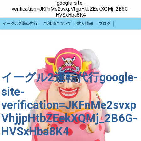
google-site-
verification=JKFnMe2svxpVhjjpHtbZEekXQMj_2B6G-
HVSxHba8K4
イーグル2運転代行
ご利用について
求人情報
ブログ
イーグル2運転代行google-
site-
verification=JKFnMe2svxp
VhjjpHtbZEekXQMj_2B6G-
HVSxHba8K4